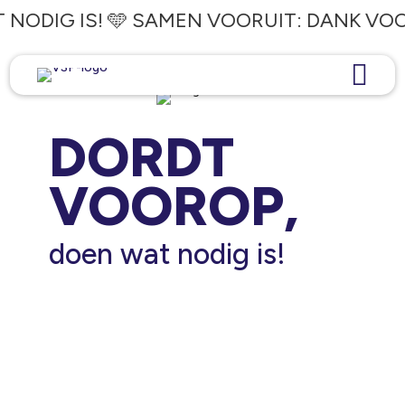
NODIG IS! 🩵 SAMEN VOORUIT: DANK VO


DORDT
VOOROP,
doen wat nodig is!